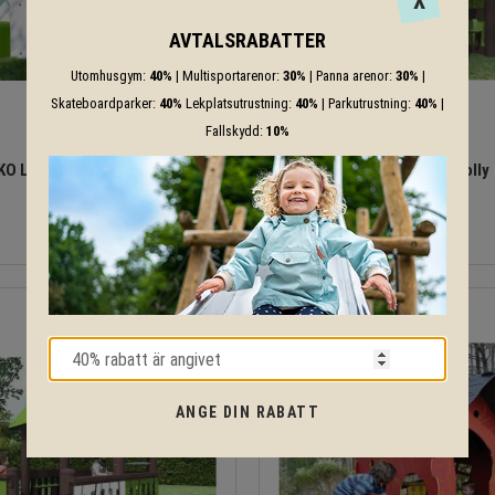
X
AVTALSRABATTER
Utomhusgym:
40%
| Multisportarenor:
30%
| Panna arenor:
30%
|
Skateboardparker:
40%
Lekplatsutrustning:
40%
| Parkutrustning:
40%
|
Fallskydd:
10%
KO Lekhus HARMONY
EKO Lekhus Holly
ANGE DIN RABATT