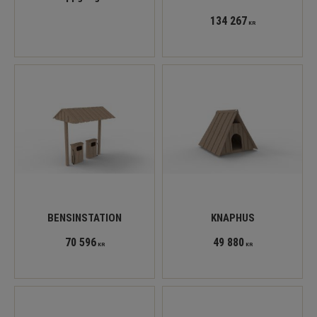
134 267
KR
BENSINSTATION
KNAPHUS
70 596
49 880
KR
KR