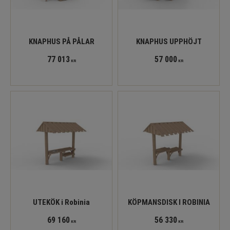
KNAPHUS PÅ PÅLAR
KNAPHUS UPPHÖJT
77 013
57 000
KR
KR
UTEKÖK i Robinia
KÖPMANSDISK I ROBINIA
69 160
56 330
KR
KR