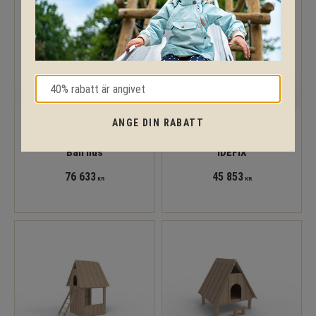
ANGE DIN RABATT
Bali hus
IDEFIX
76 633
45 853
KR
KR