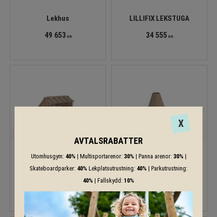
Lekhus
LILLIFIX LEKSTUGA
49 653
34 555
KR
KR
X
AVTALSRABATTER
Utomhusgym:
40%
| Multisportarenor:
30%
| Panna arenor:
30%
|
Skateboardparker:
40%
Lekplatsutrustning:
40%
| Parkutrustning:
Pumpstation
6-kantig Tipi i kärnfuru
40%
| Fallskydd:
10%
49 907
59 077
KR
KR