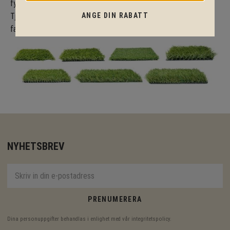
fyller många funktioner och vi erbjuder en mängd olika typer.
ANGE DIN RABATT
Tjocklek, mjukhet, dämpning, färg och hållbarhet är några
faktorer att ta hänsyn till. Vi hjälper er att välja rätt!
NYHETSBREV
PRENUMERERA
Dina personuppgifter behandlas i enlighet med vår
integritetspolicy
.