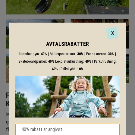
X
AVTALSRABATTER
Utomhusgym:
40%
| Multisportarenor:
30%
| Panna arenor:
30%
|
Skateboardparker:
40%
Lekplatsutrustning:
40%
| Parkutrustning:
40%
| Fallskydd:
10%
FLERA SKÖNA GRÖNA
KONSTGRÄSSORTER ATT VÄLJA PÅ
Med konstgräs slipper ni slitage på er sportanläggning och
gräsklippning blir ett minne blott. På skolgården och lekplatsen
får ni sköna gröna ytor som känns som naturligt gräs. Konstgräs