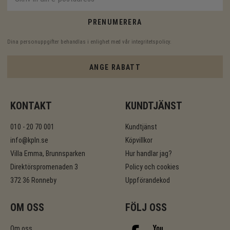
PRENUMERERA
Dina personuppgifter behandlas i enlighet med vår
integritetspolicy
.
ANGE RABATT
KONTAKT
KUNDTJÄNST
010 - 20 70 001
Kundtjänst
info@kpln.se
Köpvillkor
Villa Emma, Brunnsparken
Hur handlar jag?
Direktörspromenaden 3
Policy och cookies
372 36 Ronneby
Uppförandekod
OM OSS
FÖLJ OSS
Om oss