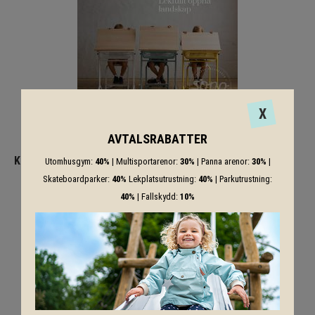
X
AVTALSRABATTER
Kataloger för övrigt sortiment
Utomhusgym:
40%
| Multisportarenor:
30%
| Panna arenor:
30%
|
Skateboardparker:
40%
Lekplatsutrustning:
40%
| Parkutrustning:
40%
| Fallskydd:
10%
Dalform