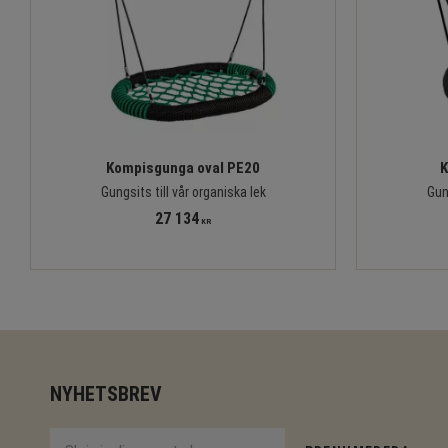
Kompisgunga oval PE20
K
Gungsits till vår organiska lek
Gung
27 134
KR
NYHETSBREV