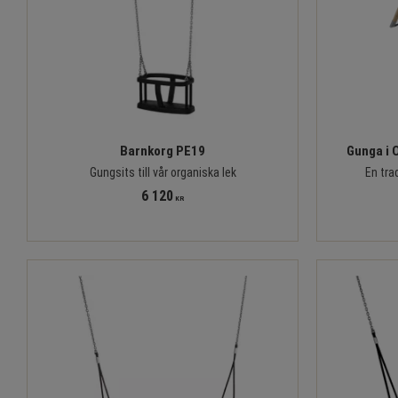
Barnkorg PE19
Gunga i 
Gungsits till vår organiska lek
En tra
6 120
KR