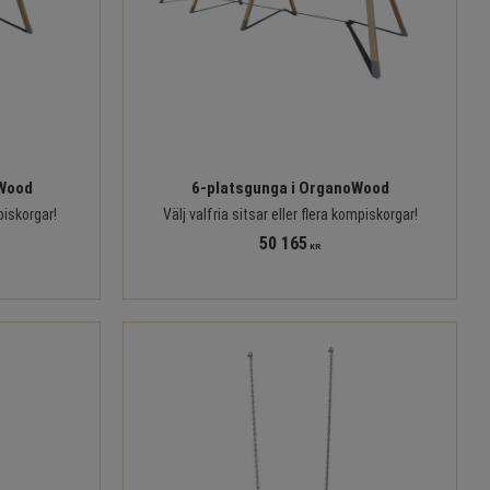
oWood
6-platsgunga i OrganoWood
piskorgar!
Välj valfria sitsar eller flera kompiskorgar!
50 165
KR