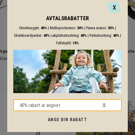
X
AVTALSRABATTER
Utomhusgym:
40%
| Multisportarenor:
30%
| Panna arenor:
30%
|
Skateboardparker:
40%
Lekplatsutrustning:
40%
| Parkutrustning:
40%
|
Fallskydd:
10%
OrganoWood med dubbelsits
Gungbräda Zenita
ditionell sits och en barnkorg
60 095
13 355
KR
KR
ANGE DIN RABATT