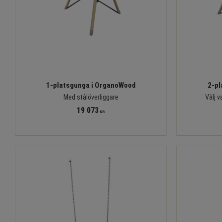
1-platsgunga i OrganoWood
2-pl
Med stålöverliggare
Välj v
19 073
KR