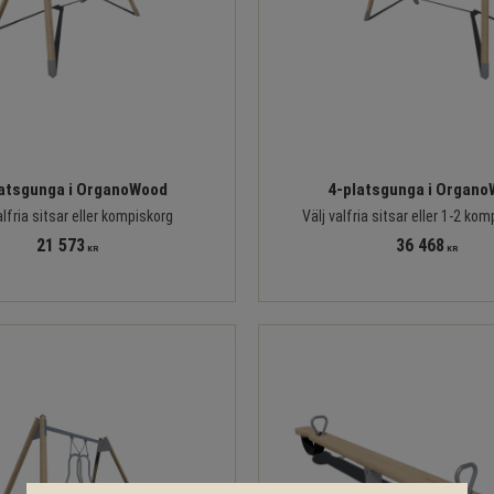
atsgunga i OrganoWood
4-platsgunga i Organ
alfria sitsar eller kompiskorg
Välj valfria sitsar eller 1-2 kom
21 573
36 468
KR
KR