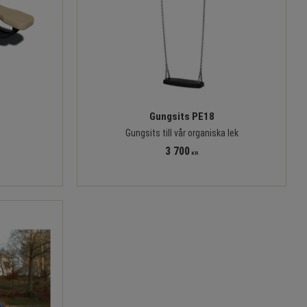
Gungsits PE18
Gungsits till vår organiska lek
3 700
KR