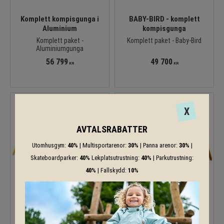
Komplett kompisgunga i
BABY-BIRD - komplett
Aluminium
kompisgunga
Komplett paket -
Komplett paket - Baby-Bird
Aluminiumgunga
56 799
49 700
KR
KR
X
AVTALSRABATTER
Utomhusgym:
40%
| Multisportarenor:
30%
| Panna arenor:
30%
|
Skateboardparker:
40%
Lekplatsutrustning:
40%
| Parkutrustning:
40%
| Fallskydd:
10%
BABY-BIRD med 2 st.
BABY-BIRD med 2 st.
fågelbogungor
traditionella sitsar
Komplett paket - Baby-Bird
Komplett paket - Baby-Bird