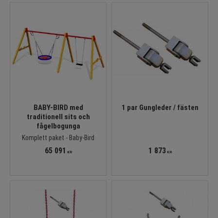
BABY-BIRD med
1 par Gungleder / fästen
traditionell sits och
fågelbogunga
Komplett paket - Baby-Bird
65 091
1 873
KR
KR