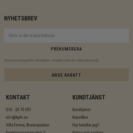
NYHETSBREV
PRENUMERERA
Dina personuppgifter behandlas i enlighet med vår
integritetspolicy
.
ANGE RABATT
KONTAKT
KUNDTJÄNST
010 - 20 70 001
Kundtjänst
info@kpln.se
Köpvillkor
Villa Emma, Brunnsparken
Hur handlar jag?
Direktörspromenaden 3
Policy och cookies