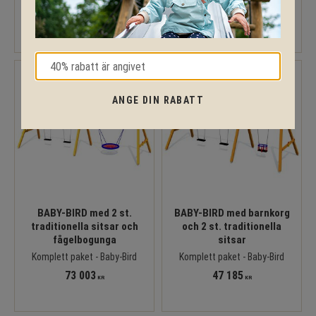
90 826
31 818
KR
KR
ANGE DIN RABATT
BABY-BIRD med 2 st.
BABY-BIRD med barnkorg
traditionella sitsar och
och 2 st. traditionella
fågelbogunga
sitsar
Komplett paket - Baby-Bird
Komplett paket - Baby-Bird
73 003
47 185
KR
KR