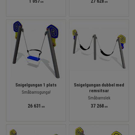
1 057
27 628
KR
KR
Snigelgungan 1 plats
Snigelgungan dubbel med
remsitsar
Småbarnsgunga!
Småbarnslek
26 631
37 268
KR
KR