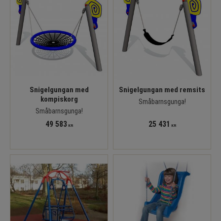
Snigelgungan med
Snigelgungan med remsits
kompiskorg
Småbarnsgunga!
Småbarnsgunga!
49 583
25 431
KR
KR