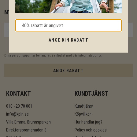
NYHETSBREV
ANGE DIN RABATT
PRENUMERERA
Dina personuppgifter behandlas i enlighet med vår
integritetspolicy
.
ANGE RABATT
KONTAKT
KUNDTJÄNST
010 - 20 70 001
Kundtjänst
info@kpln.se
Köpvillkor
Villa Emma, Brunnsparken
Hur handlar jag?
Direktörspromenaden 3
Policy och cookies