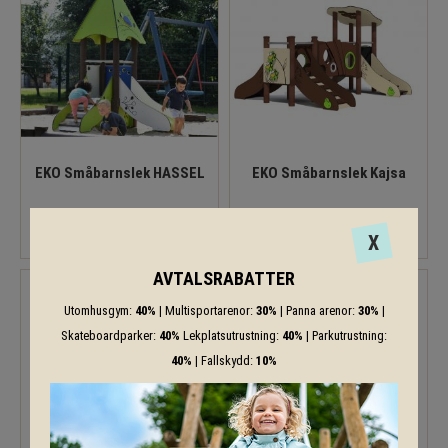
EKO Småbarnslek HASSEL
EKO Småbarnslek Kajsa
X
AVTALSRABATTER
Utomhusgym:
40%
| Multisportarenor:
30%
| Panna arenor:
30%
|
Skateboardparker:
40%
Lekplatsutrustning:
40%
| Parkutrustning:
40%
| Fallskydd:
10%