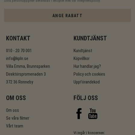
Dina personuppgifter behandlas i enlighet med vår
integritetspolicy
.
ANGE RABATT
KONTAKT
KUNDTJÄNST
010 - 20 70 001
Kundtjänst
info@kpln.se
Köpvillkor
Villa Emma, Brunnsparken
Hur handlar jag?
Direktörspromenaden 3
Policy och cookies
372 36 Ronneby
Uppförandekod
OM OSS
FÖLJ OSS
Om oss
Se våra filmer
Vårt team
Vi ingår i koncernen: