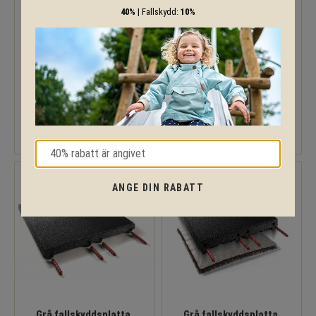
40%
| Fallskydd:
10%
Grå fallskyddsplatta,
Grå fallskyddsplatta,
FH:1,50 m
FH:2,00 m
Fallskyddsplatta 45mm FH:1,50
Fallskyddsplatta 65mm,
m, antracit
FH:2,00 m. Antracit (Grå)
ANGE DIN RABATT
Grå fallskyddsplatta,
Grå fallskyddsplatta,