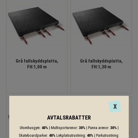
Grå fallskyddsplatta,
Grå fallskyddsplatta,
FH:1,00 m
FH:1,30 m
X
AVTALSRABATTER
Utomhusgym:
40%
| Multisportarenor:
30%
| Panna arenor:
30%
|
Skateboardparker:
40%
Lekplatsutrustning:
40%
| Parkutrustning: