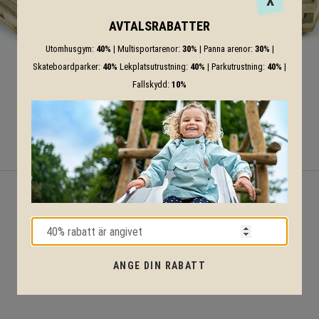
X
AVTALSRABATTER
Utomhusgym:
40%
| Multisportarenor:
30%
| Panna arenor:
30%
|
Skateboardparker:
40%
Lekplatsutrustning:
40%
| Parkutrustning:
40%
|
Fallskydd:
10%
Sanna
Smilla 5
ANGE DIN RABATT