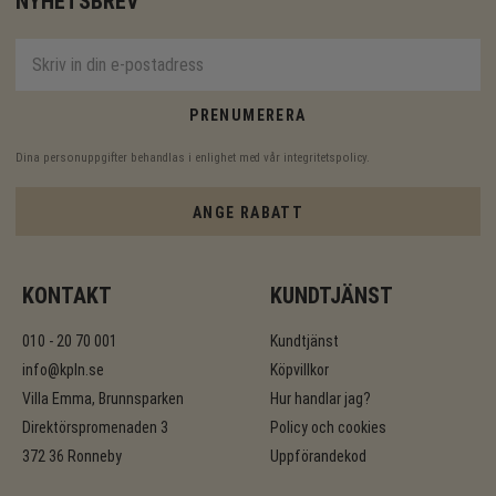
NYHETSBREV
PRENUMERERA
Dina personuppgifter behandlas i enlighet med vår
integritetspolicy
.
ANGE RABATT
KONTAKT
KUNDTJÄNST
010 - 20 70 001
Kundtjänst
info@kpln.se
Köpvillkor
Villa Emma, Brunnsparken
Hur handlar jag?
Direktörspromenaden 3
Policy och cookies
372 36 Ronneby
Uppförandekod