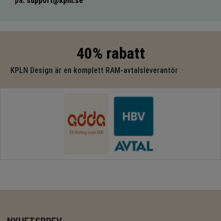
på:
support@kpln.se
40% rabatt
KPLN Design är en komplett RAM-avtalsleverantör