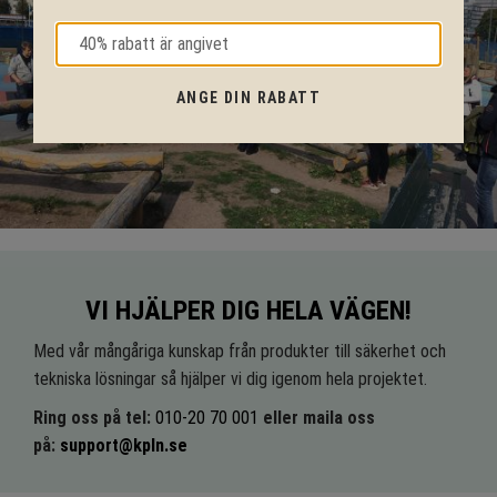
ANGE DIN RABATT
VI HJÄLPER DIG HELA VÄGEN!
Med vår mångåriga kunskap från produkter till säkerhet och
tekniska lösningar så hjälper vi dig igenom hela projektet.
Ring oss på tel:
010-20 70 001
eller maila oss
på:
support@kpln.se