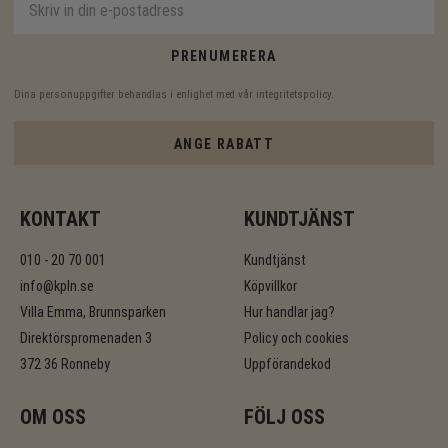
PRENUMERERA
Dina personuppgifter behandlas i enlighet med vår
integritetspolicy
.
ANGE RABATT
KONTAKT
KUNDTJÄNST
010 - 20 70 001
Kundtjänst
info@kpln.se
Köpvillkor
Villa Emma, Brunnsparken
Hur handlar jag?
Direktörspromenaden 3
Policy och cookies
372 36 Ronneby
Uppförandekod
OM OSS
FÖLJ OSS