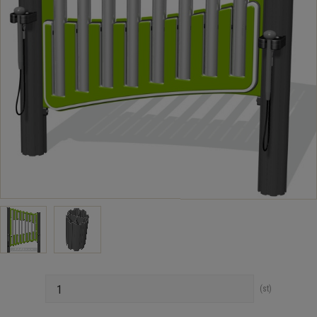
Antal
st