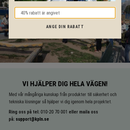
ANGE DIN RABATT
VI HJÄLPER DIG HELA VÄGEN!
Med vår mångåriga kunskap från produkter till säkerhet och
tekniska lösningar så hjälper vi dig igenom hela projektet.
Ring oss på tel:
010-20 70 001
eller maila oss
på:
support@kpln.se