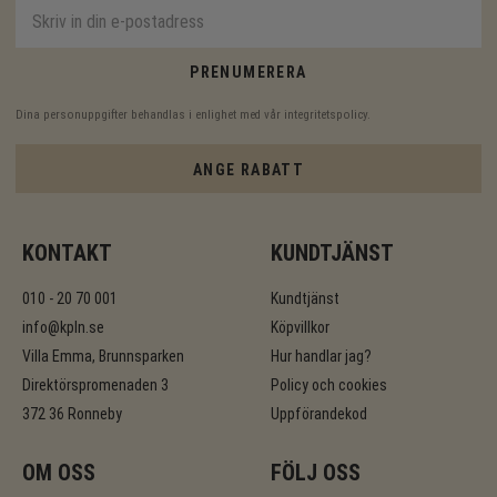
PRENUMERERA
Dina personuppgifter behandlas i enlighet med vår
integritetspolicy
.
ANGE RABATT
KONTAKT
KUNDTJÄNST
010 - 20 70 001
Kundtjänst
info@kpln.se
Köpvillkor
Villa Emma, Brunnsparken
Hur handlar jag?
Direktörspromenaden 3
Policy och cookies
372 36 Ronneby
Uppförandekod
OM OSS
FÖLJ OSS