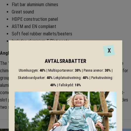
Flat bar aluminium chimes
Great sound
HDPE construction panel
ASTM and EN compliant
Soft feel rubber mallets/beaters
Includes aluminium T-Slot posts
X
Angled panel layout for that concert feel
AVTALSRABATTER
The Virtuoso Concert Flat Chimes offers an alternative to the tube
chime sounds and makes a great addition to any musical ensemble for
Utomhusgym:
40%
| Multisportarenor:
30%
| Panna arenor:
30%
|
groups of children to play music together.The product has eight
Skateboardparker:
40%
Lekplatsutrustning:
40%
| Parkutrustning:
aluminium flat chimes C-C, the product is ASTM and EN compliant,
40%
| Fallskydd:
10%
comes complete with our custom extruded, heavy-duty aluminium t-
slot posts and and are ASTM compliant. This inclusive design includes
two soft feel rubber mallets and post holders.