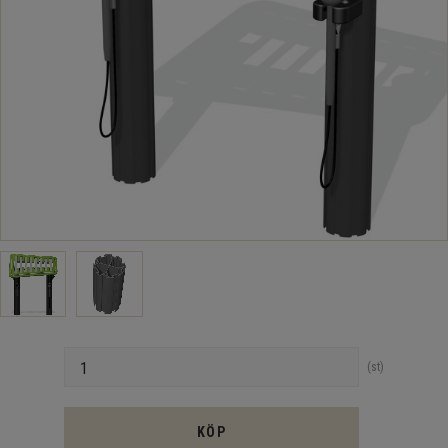
Antal
st
KÖP