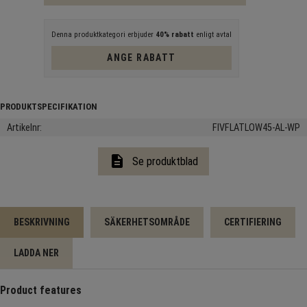
Denna produktkategori erbjuder
40% rabatt
enligt avtal
ANGE RABATT
Artikelnr
FIVFLATLOW45-AL-WP
description
Se produktblad
BESKRIVNING
SÄKERHETSOMRÅDE
CERTIFIERING
LADDA NER
Product features