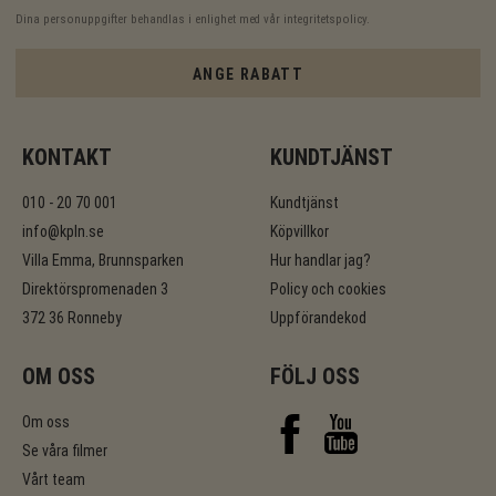
Dina personuppgifter behandlas i enlighet med vår
integritetspolicy
.
ANGE RABATT
KONTAKT
KUNDTJÄNST
010 - 20 70 001
Kundtjänst
info@kpln.se
Köpvillkor
Villa Emma, Brunnsparken
Hur handlar jag?
Direktörspromenaden 3
Policy och cookies
372 36 Ronneby
Uppförandekod
OM OSS
FÖLJ OSS
Om oss
Se våra filmer
Vårt team