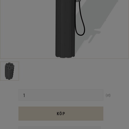
Antal
st
KÖP