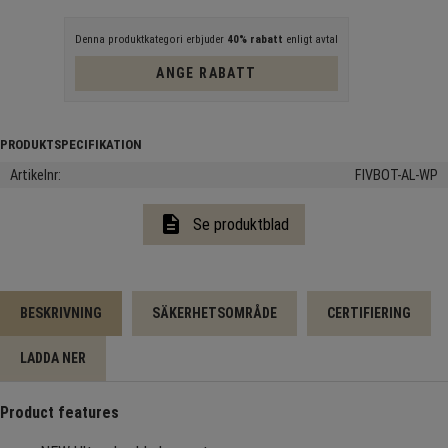
Denna produktkategori erbjuder
40% rabatt
enligt avtal
ANGE RABATT
Artikelnr
FIVBOT-AL-WP
description
Se produktblad
BESKRIVNING
SÄKERHETSOMRÅDE
CERTIFIERING
LADDA NER
Product features