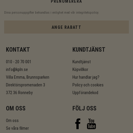
PRENUMERERA
Dina personuppgifter behandlas i enlighet med vår
integritetspolicy
.
ANGE RABATT
KONTAKT
KUNDTJÄNST
010 - 20 70 001
Kundtjänst
info@kpln.se
Köpvillkor
Villa Emma, Brunnsparken
Hur handlar jag?
Direktörspromenaden 3
Policy och cookies
372 36 Ronneby
Uppförandekod
OM OSS
FÖLJ OSS
Om oss
Se våra filmer