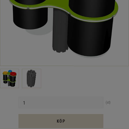
Antal
st
KÖP