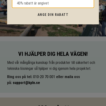
ANGE DIN RABATT
VI HJÄLPER DIG HELA VÄGEN!
Med vår mångåriga kunskap från produkter till säkerhet och
tekniska lösningar så hjälper vi dig igenom hela projektet.
Ring oss på tel:
010-20 70 001
eller maila oss
på:
support@kpln.se