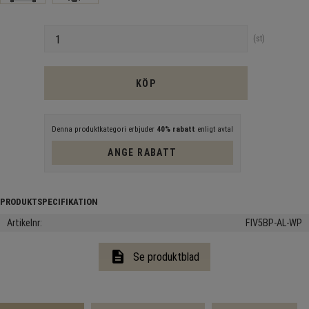
Antal
st
KÖP
Denna produktkategori erbjuder
40% rabatt
enligt avtal
ANGE RABATT
Artikelnr
FIV5BP-AL-WP
description
Se produktblad