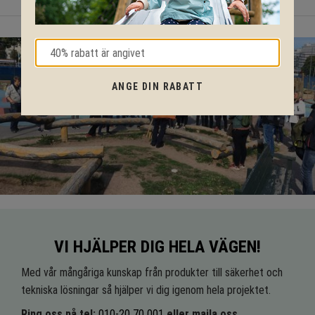
ANGE DIN RABATT
VI HJÄLPER DIG HELA VÄGEN!
Med vår mångåriga kunskap från produkter till säkerhet och
tekniska lösningar så hjälper vi dig igenom hela projektet.
Ring oss på tel:
010-20 70 001
eller maila oss