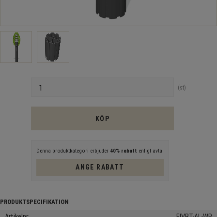
Antal
st
KÖP
Denna produktkategori erbjuder
40% rabatt
enligt avtal
ANGE RABATT
Artikelnr
FIVBT-AL-WP