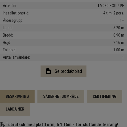
Artikelnr
LM030-FORP-PE
Installationstid
4 tim, 2 pers.
Åldersgrupp
1+
Längd
3.20 m
Bredd
0.96 m
Höjd
2.16 m
Fallhöjd
1.00 m
Antal användare
1
description
Se produktblad
BESKRIVNING
SÄKERHETSOMRÅDE
CERTIFIERING
LADDA NER
🛝
Tubrutsch med plattform, h 1.15m - för sluttande terräng!