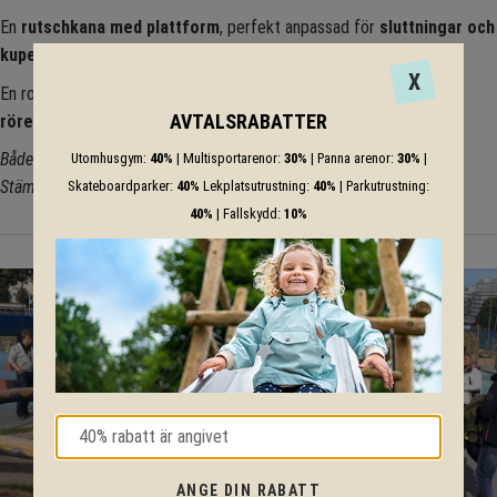
En
rutschkana med plattform
, perfekt anpassad för
sluttningar och
kuperade lekytor
. 🌿
X
En rolig och funktionell lösning som bjuder på
fartfylld lek och
AVTALSRABATTER
rörelseglädje
i naturens egen terräng! ✨
Både Natur och Stilig går även att beställas med aluminiumstolpar.
Utomhusgym:
40%
| Multisportarenor:
30%
| Panna arenor:
30%
|
Stäm av med din säljare!
Skateboardparker:
40%
Lekplatsutrustning:
40%
| Parkutrustning:
40%
| Fallskydd:
10%
ANGE DIN RABATT