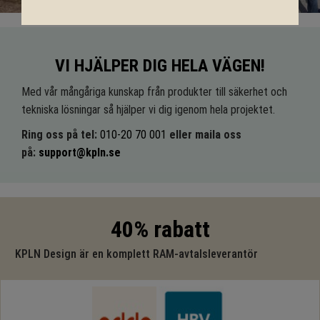
VI HJÄLPER DIG HELA VÄGEN!
Med vår mångåriga kunskap från produkter till säkerhet och
tekniska lösningar så hjälper vi dig igenom hela projektet.
Ring oss på tel:
010-20 70 001
eller maila oss
på:
support@kpln.se
40% rabatt
KPLN Design är en komplett RAM-avtalsleverantör