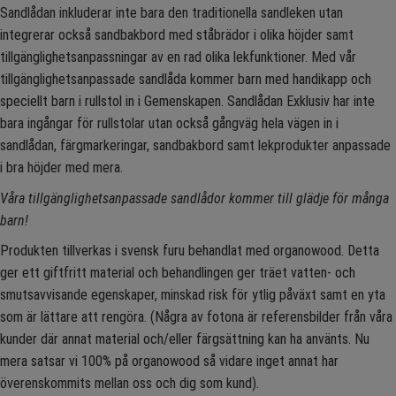
Sandlådan inkluderar inte bara den traditionella sandleken utan
integrerar också sandbakbord med ståbrädor i olika höjder samt
tillgänglighetsanpassningar av en rad olika lekfunktioner. Med vår
tillgänglighetsanpassade sandlåda kommer barn med handikapp och
speciellt barn i rullstol in i Gemenskapen. Sandlådan Exklusiv har inte
bara ingångar för rullstolar utan också gångväg hela vägen in i
sandlådan, färgmarkeringar, sandbakbord samt lekprodukter anpassade
i bra höjder med mera.
Våra tillgänglighetsanpassade sandlådor kommer till glädje för många
barn!
Produkten tillverkas i svensk furu behandlat med organowood. Detta
ger ett giftfritt material och behandlingen ger träet vatten- och
smutsavvisande egenskaper, minskad risk för ytlig påväxt samt en yta
som är lättare att rengöra. (Några av fotona är referensbilder från våra
kunder där annat material och/eller färgsättning kan ha använts. Nu
mera satsar vi 100% på organowood så vidare inget annat har
överenskommits mellan oss och dig som kund).