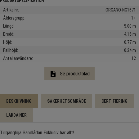
Artikelnr
ORGANO-NG1671
Åldersgrupp
1+
Längd
5.00 m
Bredd
4.15 m
Höjd
0.77 m
Fallhöjd
0.24 m
Antal användare
12
description
Se produktblad
BESKRIVNING
SÄKERHETSOMRÅDE
CERTIFIERING
LADDA NER
Tillgängliga Sandlådan Exklusiv har allt!