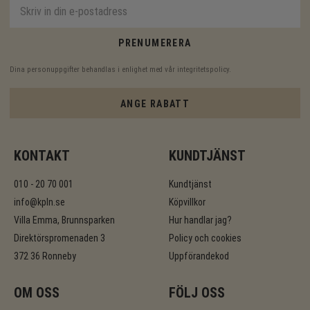
PRENUMERERA
Dina personuppgifter behandlas i enlighet med vår
integritetspolicy
.
ANGE RABATT
KONTAKT
KUNDTJÄNST
010 - 20 70 001
Kundtjänst
info@kpln.se
Köpvillkor
Villa Emma, Brunnsparken
Hur handlar jag?
Direktörspromenaden 3
Policy och cookies
372 36 Ronneby
Uppförandekod
OM OSS
FÖLJ OSS