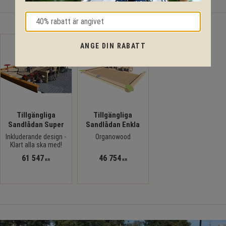
Du kanske också gillar
ANGE DIN RABATT
Tillgängliga
Tillgängliga
Sandlådan Super
Sandlådan Enkla
Inkluderande design -
Organowood
Klart alla ska med!
61 547
46 754
KR
KR