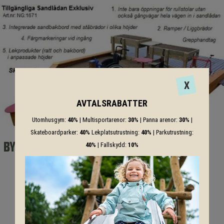
X
AVTALSRABATTER
Utomhusgym:
40%
| Multisportarenor:
30%
| Panna arenor:
30%
|
Skateboardparker:
40%
Lekplatsutrustning:
40%
| Parkutrustning:
40%
| Fallskydd:
10%