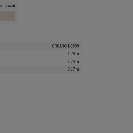
nligt avtal
ORGANO-NG509
1.74 m
1.74 m
0.67 m