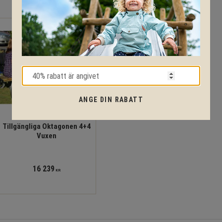
ANGE DIN RABATT
Tillgängliga Oktagonen 4+4
Vuxen
16 239
KR