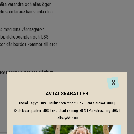
nära varandra och allas ögon
du som lärare kan samla dina
ans med dina vårdtagare?
olor, äldreboenden och LSS
ser där bordet kommer till stor
ket därmed ger ett giftfritt
X
AVTALSRABATTER
Utomhusgym:
40%
| Multisportarenor:
30%
| Panna arenor:
30%
|
Skateboardparker:
40%
Lekplatsutrustning:
40%
| Parkutrustning:
40%
|
Fallskydd:
10%