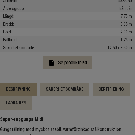
Artikelnr
4585-50
Åldersgrupp
från 6år
Längd
7,75 m
Bredd
3,65 m
Höjd
2,90 m
Fallhöjd
1,75 m
Säkerhetsområde
12,50 x 3,50 m
description
Se produktblad
BESKRIVNING
SÄKERHETSOMRÅDE
CERTIFIERING
LADDA NER
Super-repgunga Midi
Gungställning med mycket stabil, varmförzinkad stålkonstruktion