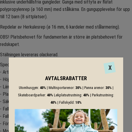
inklusive underhållsfria gungleder. Gunga med sittyta av flätat
polypropylenrep (ø 160 mm) med stålkärna. En gungupplevelse för upp
till 12 barn (8 sittplatser).
Repdelar av Herkulesrep (ø 16 mm, 6 kardeler med stålarmering).
OBS! Platsbehovet för fundamenten är större än platsbehovet för
redskapet.
Ställningen levereras olackerad.
Specifikation
X
- Artikelnummer: 4585-50
AVTALSRABATTER
- Höjd (mm): 2900
- Lämplig från ålder: 6
Utomhusgym:
40%
| Multisportarenor:
30%
| Panna arenor:
30%
|
- Platsbehov: 7,75 x 3,65 m
Skateboardparker:
40%
Lekplatsutrustning:
40%
| Parkutrustning:
- Säkerhetsområde: 12,50 x 3,50 m
40%
| Fallskydd:
10%
- Fallskyddsarea: 43,20 m²
- Fallhöjd (mm): 1750
- Förankring: Gjutning
- Monteringstid: ca 1,5 h (3 pers) exkl. markarbete