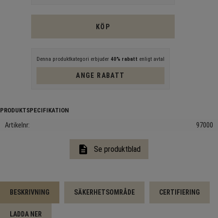
KÖP
Denna produktkategori erbjuder
40% rabatt
enligt avtal
ANGE RABATT
Artikelnr
97000
description
Se produktblad
BESKRIVNING
SÄKERHETSOMRÅDE
CERTIFIERING
LADDA NER