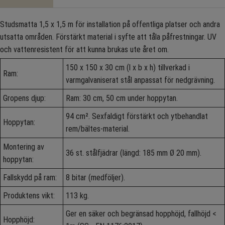
Studsmatta 1,5 x 1,5 m för installation på offentliga platser och andra
utsatta områden. Förstärkt material i syfte att tåla påfrestningar. UV
och vattenresistent för att kunna brukas ute året om.
150 x 150 x 30 cm (l x b x h) tillverkad i
Ram:
varmgalvaniserat stål anpassat för nedgrävning.
Gropens djup:
Ram: 30 cm, 50 cm under hoppytan.
94 cm². Sexfaldigt förstärkt och ytbehandlat
Hoppytan:
rem/bältes-material.
Montering av
36 st. stålfjädrar (längd: 185 mm Ø 20 mm).
hoppytan:
Fallskydd på ram:
8 bitar (medföljer).
Produktens vikt:
113 kg.
Ger en säker och begränsad hopphöjd, fallhöjd <
Hopphöjd: