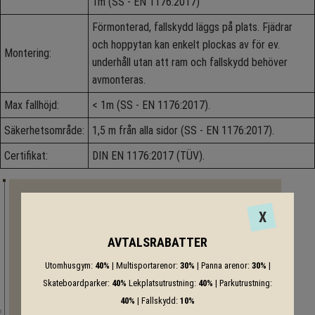
1m (SS - EN 1176:2017)
Förmonterad, fallskydd läggs på plats. Fjädrar
och hoppytan kan enkelt plockas av för ev.
Montering:
underhåll utan att ram och fallskydd behöver
avmonteras.
Max fallhöjd:
< 1m (SS - EN 1176:2017).
Säkerhetsområde:
1,5 m från alla sidor (SS - EN 1176:2017).
Certifikat:
DIN EN 1176:2017 (TÜV).
X
AVTALSRABATTER
Utomhusgym:
40%
| Multisportarenor:
30%
| Panna arenor:
30%
|
Skateboardparker:
40%
Lekplatsutrustning:
40%
| Parkutrustning:
40%
| Fallskydd:
10%