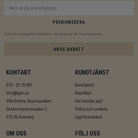
PRENUMERERA
Dina personuppgifter behandlas i enlighet med vår
integritetspolicy
.
ANGE RABATT
KONTAKT
KUNDTJÄNST
010 - 20 70 001
Kundtjänst
info@kpln.se
Köpvillkor
Villa Emma, Brunnsparken
Hur handlar jag?
Direktörspromenaden 3
Policy och cookies
372 36 Ronneby
Uppförandekod
OM OSS
FÖLJ OSS