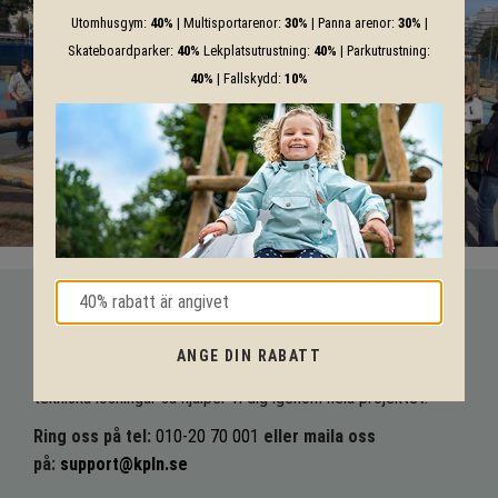
Utomhusgym:
40%
| Multisportarenor:
30%
| Panna arenor:
30%
|
Skateboardparker:
40%
Lekplatsutrustning:
40%
| Parkutrustning:
40%
| Fallskydd:
10%
VI HJÄLPER DIG HELA VÄGEN!
ANGE DIN RABATT
Med vår mångåriga kunskap från produkter till säkerhet och
tekniska lösningar så hjälper vi dig igenom hela projektet.
Ring oss på tel:
010-20 70 001
eller maila oss
på:
support@kpln.se