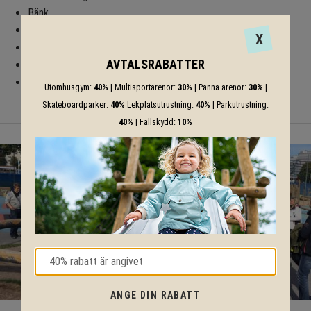
Bänk
Skyddande tak
X
Sandlåda
AVTALSRABATTER
Sandbakbord
Sandlyft med plattform
Utomhusgym:
40%
| Multisportarenor:
30%
| Panna arenor:
30%
|
Skateboardparker:
40%
Lekplatsutrustning:
40%
| Parkutrustning:
40%
| Fallskydd:
10%
ANGE DIN RABATT