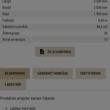
Längd
3 500 mm
Bredd
3 500 mm
Höjd
1 950 mm
Fallhöjd
0,60 m
Säkerhetsområde
40,5 m2
Åldersgrupp
35
Antal användare
10
description
Se produktblad
BESKRIVNING
SÄKERHETSOMRÅDE
CERTIFIERING
LADDA NER
Produkten erbjuder barnen följande:
Lekhus med golv