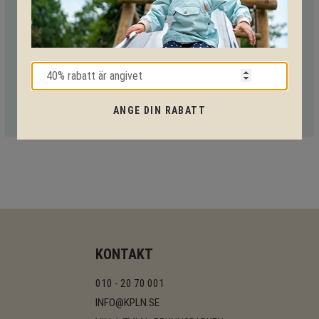
Med vår mångåriga kunskap från produkter till säkerhet och
tekniska lösningar så hjälper vi dig igenom hela projektet.
Ring oss på tel:
010-20 70 001
eller maila oss
på:
support@kpln.se
ANGE DIN RABATT
KONTAKT
010 - 20 70 001
INFO@KPLN.SE