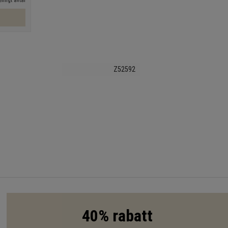
nligt avtal
Z52592
40% rabatt