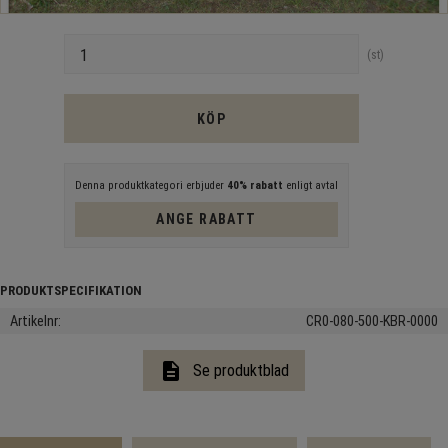
Antal
st
KÖP
Denna produktkategori erbjuder
40% rabatt
enligt avtal
ANGE RABATT
Artikelnr
CR0-080-500-KBR-0000
description
Se produktblad