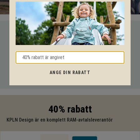
VI HJÄLPER DIG HELA VÄGEN!
Med vår mångåriga kunskap från produkter till säkerhet och
tekniska lösningar så hjälper vi dig igenom hela projektet.
Ring oss på tel:
010-20 70 001
eller maila oss
ANGE DIN RABATT
på:
support@kpln.se
40% rabatt
KPLN Design är en komplett RAM-avtalsleverantör