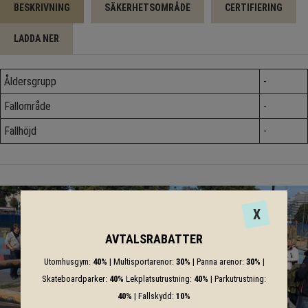
BESKRIVNING
SÄKERHETSOMRÅDE
CERTIFIERING
LADDA NER
Åldersgrupp
-
Fallområde
-
Fallhöjd
-
X
AVTALSRABATTER
Utomhusgym:
40%
| Multisportarenor:
30%
| Panna arenor:
30%
|
Skateboardparker:
40%
Lekplatsutrustning:
40%
| Parkutrustning:
40%
| Fallskydd:
10%