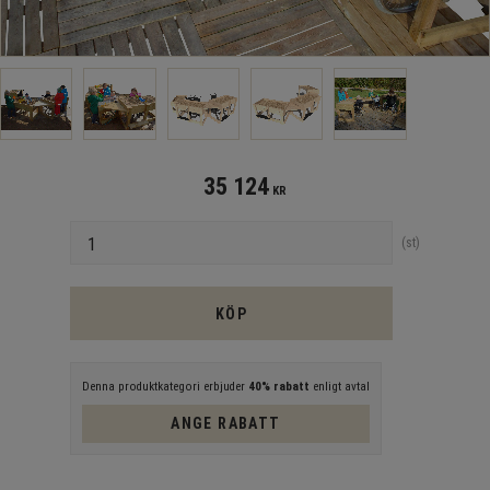
35 124
KR
Antal
st
KÖP
Denna produktkategori erbjuder
40% rabatt
enligt avtal
ANGE RABATT