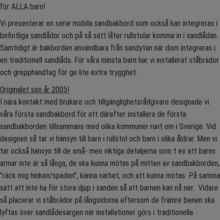
för ALLA barn!
Vi presenterar en serie mobila sandbakbord som också kan integreras i
befintliga sandlådor och på så sätt låter rullstolar komma in i sandlådan.
Samtidigt är bakborden användbara från sandytan när dom integreras i
en traditionell sandlåda. För våra minsta barn har vi installerat ståbrädor
och grepphandtag för ge lite extra trygghet.
Originalet sen år 2005!
I nära kontakt med brukare och tillgänglighetsrådgivare designade vi
våra första sandbakbord för att därefter installera de första
sandbakborden tillsammans med olika kommuner runt om i Sverige. Vid
designen så tar vi hänsyn till barn i rullstol och barn i olika åldrar. Men vi
tar också hänsyn till de små- men viktiga detaljerna som t ex att barns
armar inte är så långa, de ska kunna mötas på mitten av sandbakborden,
"räck mig hinken/spaden", känna närhet, och att kunna mötas. På samma
sätt att inte ha för stora djup i sanden så att barnen kan nå ner. Vidare
så placerar vi ståbrädor på långsidorna eftersom de främre benen ska
lyftas över sandlådesargen när installationer görs i traditionella