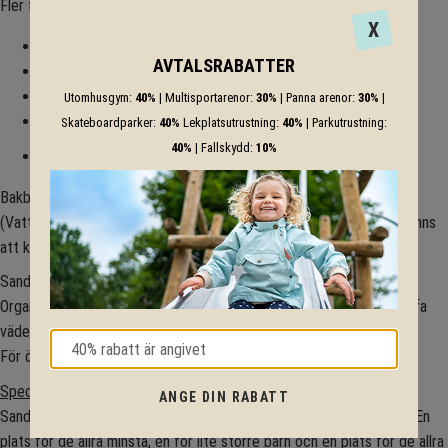
Fler fördelar:
X
Låter rullstolsburna komma in i sandlådan (Gemenskapen)
AVTALSRABATTER
Lösning som tänker på helheten
Olika höjder - olika människor
Utomhusgym:
40%
| Multisportarenor:
30%
| Panna arenor:
30%
|
Följer säkerhetsnormer och har dräneringslösning
Skateboardparker:
40%
Lekplatsutrustning:
40%
| Parkutrustning:
40%
| Fallskydd:
10%
Förankrat med tillgänglighetskonsulter!
Bakborden har en fungerande genomtänkt lösning för dränering.
(Vattenleken är ett tillbehör och har artikelnummer NG1124. Det finns
att köpa till av en kostnad av 4.520 kr).
Sandbakborden tillverkas i svensk furu som är behandlat med
Organowood vilket därmed ger ett giftfritt material som klarar tuffa
väderförhållanden året om.
För önskemål om andra material, vänligen kontakta oss.
Specifikation:
ANGE DIN RABATT
Sandbakbordet Exklusiv ger maximalt nyttjande för olika rullstolar. En
plats för de allra minsta, en för lite större barn och en plats för de allra