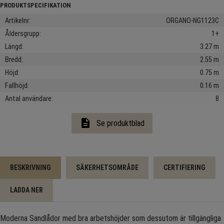
Artikelnr
ORGANO-NG1123C
Åldersgrupp
1+
Längd
3.27 m
Bredd
2.55 m
Höjd
0.75 m
Fallhöjd
0.16 m
Antal användare
8
description
Se produktblad
BESKRIVNING
SÄKERHETSOMRÅDE
CERTIFIERING
LADDA NER
Moderna Sandlådor med bra arbetshöjder som dessutom är tillgängliga