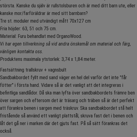
största. Kanske du själv är rullstolsburen och är med ditt barn ute, eller
kanske mor/farföräldrar är med sitt barnbarn?
Tre st. moduler med utvändigt mått 70x127 cm
Fria höjder: 63, 51 och 75 cm.
Material: Furu behandlat med OrganoWood.
Vi har egen tillverkning så vid andra önskemål om material och färg,
vänligen kontakta oss.
Produktens maximala ytstorlek: 3,74 x 1,84 meter.
Fastsättning trallskruv + vagnsbult
Sandbakbordet fyllt med sand väger en hel del varför det inte "får
fötter" i första hand. Vidare så är det vanligt att det integreras i
befintliga sandlådor. Då ska man lyfta över sandbakbordets främre ben
över sargen och eftersom det är träsarg och träben så är det perfekt
att förankra benen i sargen med träskruv. Ska sandbakbordet stå helt
fristående så använd ett vanligt plattstål, skruva fast det i benen och
låt det gå ner i marken där det gjuts fast. På så sätt förankras det
också.