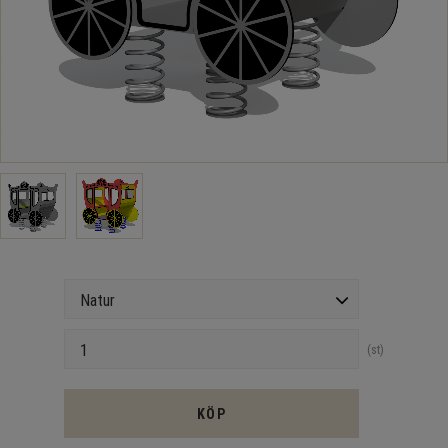
Version
Antal
st
KÖP