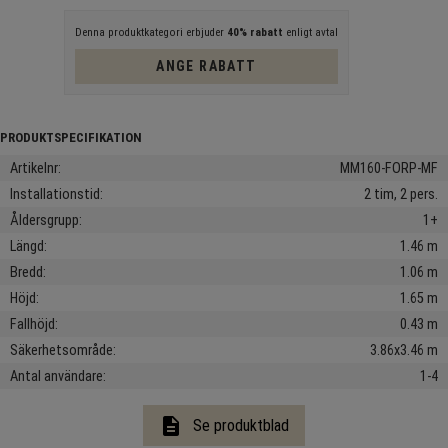
Denna produktkategori erbjuder
40% rabatt
enligt avtal
ANGE RABATT
Artikelnr
MM160-FORP-MF
Installationstid
2 tim, 2 pers.
Åldersgrupp
1+
Längd
1.46 m
Bredd
1.06 m
Höjd
1.65 m
Fallhöjd
0.43 m
Säkerhetsområde
3.86x3.46 m
Antal användare
1-4
description
Se produktblad