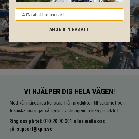
ANGE DIN RABATT
VI HJÄLPER DIG HELA VÄGEN!
Med vår mångåriga kunskap från produkter till säkerhet och
tekniska lösningar så hjälper vi dig igenom hela projektet.
Ring oss på tel:
010-20 70 001
eller maila oss
på:
support@kpln.se