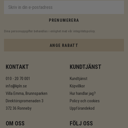
PRENUMERERA
Dina personuppgifter behandlas i enlighet med vår
integritetspolicy
.
ANGE RABATT
KONTAKT
KUNDTJÄNST
010 - 20 70 001
Kundtjänst
info@kpln.se
Köpvillkor
Villa Emma, Brunnsparken
Hur handlar jag?
Direktörspromenaden 3
Policy och cookies
372 36 Ronneby
Uppförandekod
OM OSS
FÖLJ OSS