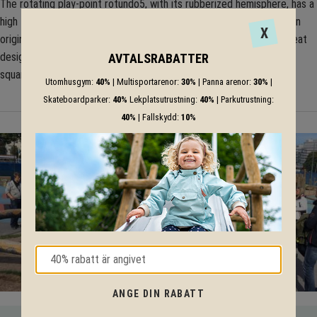
The rotating play-point rotundo5, with its rubberized hemisphere, has a
high fun factorespecially when combined with the pinna2 to form an
X
original play and movement area. Thus combined, its clear and upbeat
design serves as the icing on the cake in the design of a modern
AVTALSRABATTER
square, park or schoolyard.
Utomhusgym:
40%
| Multisportarenor:
30%
| Panna arenor:
30%
|
Skateboardparker:
40%
Lekplatsutrustning:
40%
| Parkutrustning:
40%
| Fallskydd:
10%
ANGE DIN RABATT