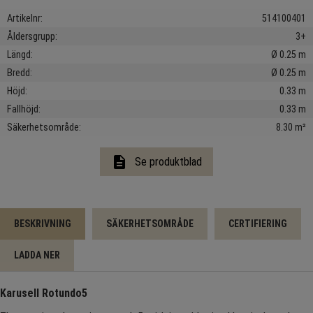
Artikelnr
514100401
Åldersgrupp
3+
Längd
Ø 0.25 m
Bredd
Ø 0.25 m
Höjd
0.33 m
Fallhöjd
0.33 m
Säkerhetsområde
8.30 m²
description
Se produktblad
BESKRIVNING
SÄKERHETSOMRÅDE
CERTIFIERING
LADDA NER
Karusell Rotundo5