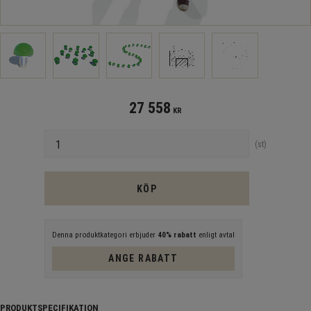
27 558
KR
Antal
st
KÖP
Denna produktkategori erbjuder
40% rabatt
enligt avtal
ANGE RABATT