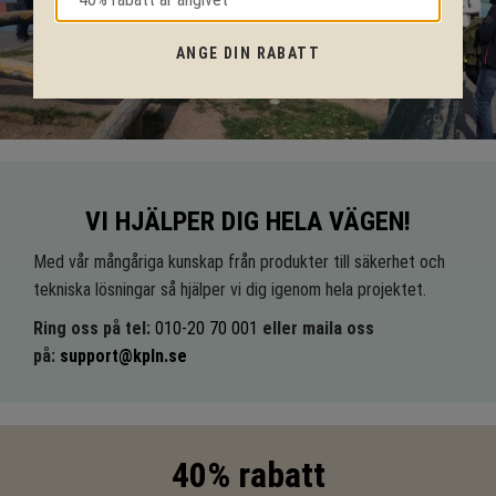
ANGE DIN RABATT
VI HJÄLPER DIG HELA VÄGEN!
Med vår mångåriga kunskap från produkter till säkerhet och
tekniska lösningar så hjälper vi dig igenom hela projektet.
Ring oss på tel:
010-20 70 001
eller maila oss
på:
support@kpln.se
40% rabatt