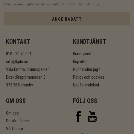
Dina personuppgifter behandlas i enlighet med vår
integritetspolicy
.
ANGE RABATT
KONTAKT
KUNDTJÄNST
010 - 20 70 001
Kundtjänst
info@kpln.se
Köpvillkor
Villa Emma, Brunnsparken
Hur handlar jag?
Direktörspromenaden 3
Policy och cookies
372 36 Ronneby
Uppförandekod
OM OSS
FÖLJ OSS
Om oss
Se våra filmer
Vårt team