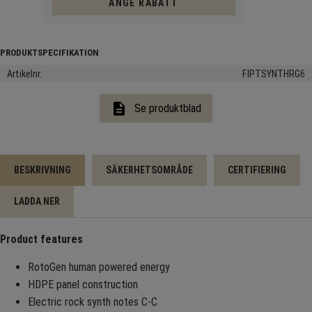
ANGE RABATT
Artikelnr
FIPTSYNTHRG6
description
Se produktblad
BESKRIVNING
SÄKERHETSOMRÅDE
CERTIFIERING
LADDA NER
Product features
RotoGen human powered energy
HDPE panel construction
Electric rock synth notes C-C