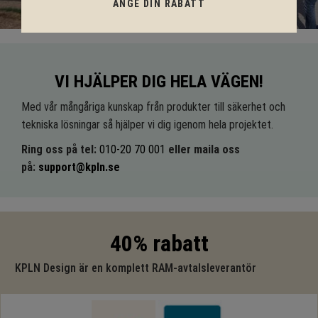
ANGE DIN RABATT
VI HJÄLPER DIG HELA VÄGEN!
Med vår mångåriga kunskap från produkter till säkerhet och
tekniska lösningar så hjälper vi dig igenom hela projektet.
Ring oss på tel:
010-20 70 001
eller maila oss
på:
support@kpln.se
40% rabatt
KPLN Design är en komplett RAM-avtalsleverantör