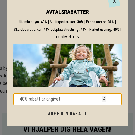
X
AVTALSRABATTER
Utomhusgym:
40%
| Multisportarenor:
30%
| Panna arenor:
30%
|
Skateboardparker:
40%
Lekplatsutrustning:
40%
| Parkutrustning:
40%
|
Fallskydd:
10%
 by selection one of the five
 to rotate, the more you turn
as been improved and now
earings.
ANGE DIN RABATT
VI HJÄLPER DIG HELA VÄGEN!