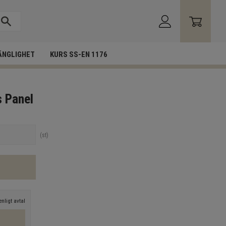
ÄNGLIGHET
KURS SS-EN 1176
 Panel
st
nligt avtal