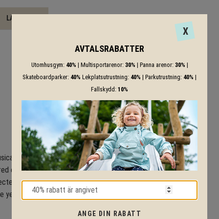
LADDA NER
X
AVTALSRABATTER
Utomhusgym:
40%
| Multisportarenor:
30%
| Panna arenor:
30%
|
Skateboardparker:
40%
Lekplatsutrustning:
40%
| Parkutrustning:
40%
|
Fallskydd:
10%
ical Play Panel. Wind the
d energy, the play panel is
tected by a water and tamper
e year guarantee. The electric
ANGE DIN RABATT