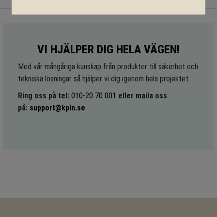
VI HJÄLPER DIG HELA VÄGEN!
Med vår mångåriga kunskap från produkter till säkerhet och
tekniska lösningar så hjälper vi dig igenom hela projektet.
Ring oss på tel:
010-20 70 001
eller maila oss
på:
support@kpln.se