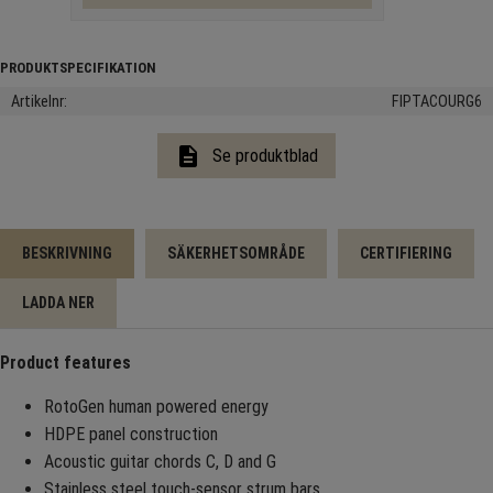
Artikelnr
FIPTACOURG6
description
Se produktblad
BESKRIVNING
SÄKERHETSOMRÅDE
CERTIFIERING
LADDA NER
Product features
RotoGen human powered energy
HDPE panel construction
Acoustic guitar chords C, D and G
Stainless steel touch-sensor strum bars