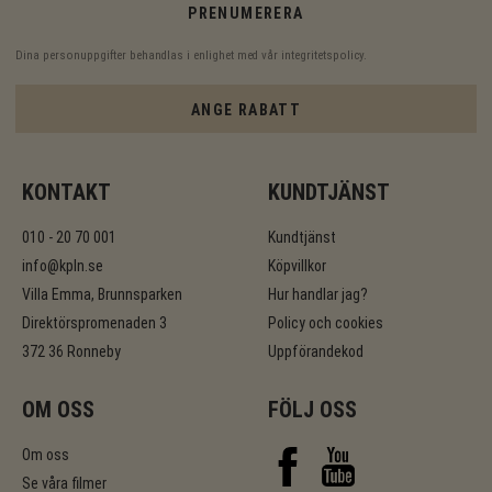
PRENUMERERA
Dina personuppgifter behandlas i enlighet med vår
integritetspolicy
.
ANGE RABATT
KONTAKT
KUNDTJÄNST
010 - 20 70 001
Kundtjänst
info@kpln.se
Köpvillkor
Villa Emma, Brunnsparken
Hur handlar jag?
Direktörspromenaden 3
Policy och cookies
372 36 Ronneby
Uppförandekod
OM OSS
FÖLJ OSS
Om oss
Se våra filmer