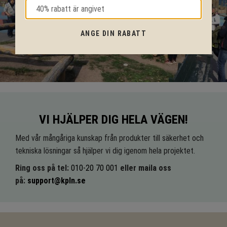
ANGE DIN RABATT
VI HJÄLPER DIG HELA VÄGEN!
Med vår mångåriga kunskap från produkter till säkerhet och
tekniska lösningar så hjälper vi dig igenom hela projektet.
Ring oss på tel:
010-20 70 001
eller maila oss
på:
support@kpln.se