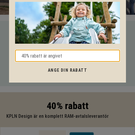
VI HJÄLPER DIG HELA VÄGEN!
Med vår mångåriga kunskap från produkter till säkerhet och
tekniska lösningar så hjälper vi dig igenom hela projektet.
Ring oss på tel:
010-20 70 001
eller maila oss
ANGE DIN RABATT
på:
support@kpln.se
40% rabatt
KPLN Design är en komplett RAM-avtalsleverantör