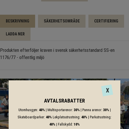
BESKRIVNING
SÄKERHETSOMRÅDE
CERTIFIERING
LADDA NER
Produkten efterföljer kraven i svensk säkerhetsstandard SS-en
1176/77 - offentlig miljö
X
AVTALSRABATTER
Utomhusgym:
40%
| Multisportarenor:
30%
| Panna arenor:
30%
|
Skateboardparker:
40%
Lekplatsutrustning:
40%
| Parkutrustning:
40%
| Fallskydd:
10%