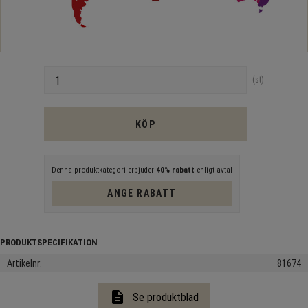
Antal
st
KÖP
Denna produktkategori erbjuder
40% rabatt
enligt avtal
ANGE RABATT
Artikelnr
81674
description
Se produktblad