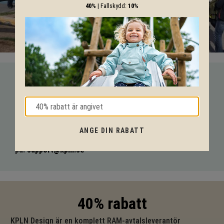
40%
| Fallskydd:
10%
VI HJÄLPER DIG HELA VÄGEN!
Med vår mångåriga kunskap från produkter till säkerhet och
tekniska lösningar så hjälper vi dig igenom hela projektet.
ANGE DIN RABATT
Ring oss på tel:
010-20 70 001
eller maila oss
på:
support@kpln.se
40% rabatt
KPLN Design är en komplett RAM-avtalsleverantör