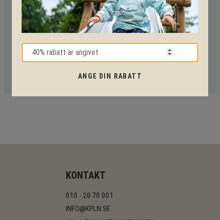
Med vår mångåriga kunskap från produkter till säkerhet och
tekniska lösningar så hjälper vi dig igenom hela projektet.
Ring oss på tel:
010-20 70 001
eller maila oss
på:
support@kpln.se
ANGE DIN RABATT
KONTAKT
010 - 20 70 001
INFO@KPLN.SE