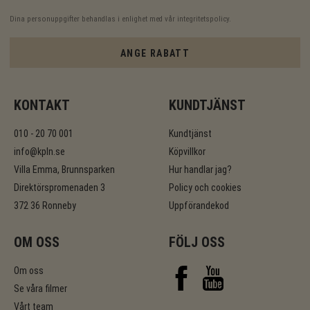
Dina personuppgifter behandlas i enlighet med vår
integritetspolicy
.
ANGE RABATT
KONTAKT
KUNDTJÄNST
010 - 20 70 001
Kundtjänst
info@kpln.se
Köpvillkor
Villa Emma, Brunnsparken
Hur handlar jag?
Direktörspromenaden 3
Policy och cookies
372 36 Ronneby
Uppförandekod
OM OSS
FÖLJ OSS
Om oss
Se våra filmer
Vårt team