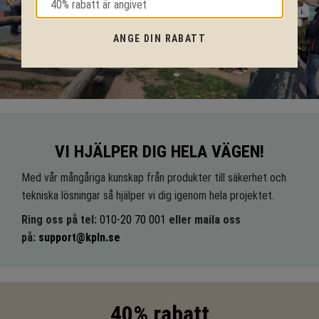
ANGE DIN RABATT
VI HJÄLPER DIG HELA VÄGEN!
Med vår mångåriga kunskap från produkter till säkerhet och
tekniska lösningar så hjälper vi dig igenom hela projektet.
Ring oss på tel:
010-20 70 001
eller maila oss
på:
support@kpln.se
40% rabatt