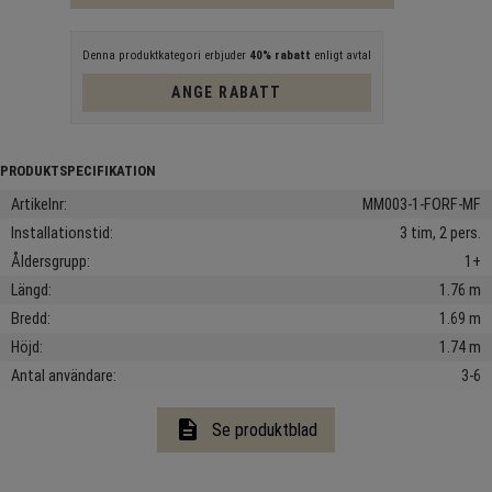
Denna produktkategori erbjuder
40% rabatt
enligt avtal
ANGE RABATT
Artikelnr
MM003-1-FORF-MF
Installationstid
3 tim, 2 pers.
Åldersgrupp
1+
Längd
1.76 m
Bredd
1.69 m
Höjd
1.74 m
Antal användare
3-6
description
Se produktblad