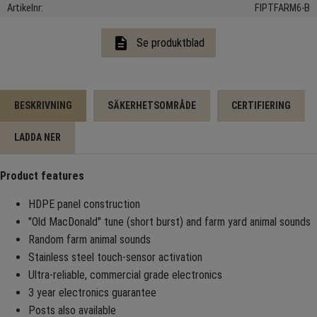
Artikelnr
FIPTFARM6-B
description
Se produktblad
BESKRIVNING
SÄKERHETSOMRÅDE
CERTIFIERING
LADDA NER
Product features
HDPE panel construction
"Old MacDonald" tune (short burst) and farm yard animal sounds
Random farm animal sounds
Stainless steel touch-sensor activation
Ultra-reliable, commercial grade electronics
3 year electronics guarantee
Posts also available