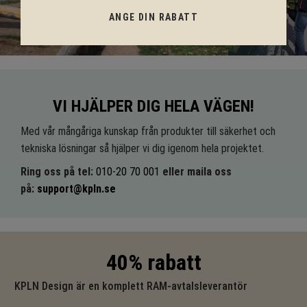
ANGE DIN RABATT
VI HJÄLPER DIG HELA VÄGEN!
Med vår mångåriga kunskap från produkter till säkerhet och
tekniska lösningar så hjälper vi dig igenom hela projektet.
Ring oss på tel:
010-20 70 001
eller maila oss
på:
support@kpln.se
40% rabatt
KPLN Design är en komplett RAM-avtalsleverantör