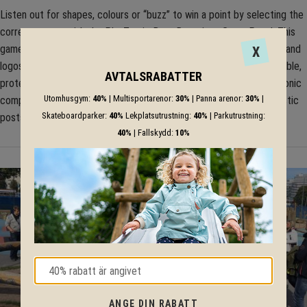
Listen out for shapes, colours or “buzz” to win a point by selecting the
correct sensor with the PlayTronic Buzz Reactions Game Panel. This
game concept is fully customisable with different shapes, animals and
X
logos.Constructed from HDPE panel, the electronics are ultra-reliable,
AVTALSRABATTER
protected by a water and tamper resistant cover, while the electronic
Utomhusgym:
40%
| Multisportarenor:
30%
| Panna arenor:
30%
|
components are covered by a three year guarantee. Recycled plastic
Skateboardparker:
40%
Lekplatsutrustning:
40%
| Parkutrustning:
posts are also available.
40%
| Fallskydd:
10%
ANGE DIN RABATT