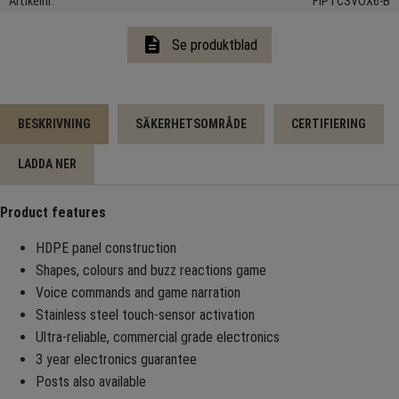
Artikelnr
FIPTCSVOX6-B
description
Se produktblad
BESKRIVNING
SÄKERHETSOMRÅDE
CERTIFIERING
LADDA NER
Product features
HDPE panel construction
Shapes, colours and buzz reactions game
Voice commands and game narration
Stainless steel touch-sensor activation
Ultra-reliable, commercial grade electronics
3 year electronics guarantee
Posts also available