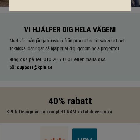
VI HJÄLPER DIG HELA VÄGEN!
Med vår mångåriga kunskap från produkter till säkerhet och
tekniska lösningar så hjälper vi dig igenom hela projektet.
Ring oss på tel:
010-20 70 001
eller maila oss
på:
support@kpln.se
40% rabatt
KPLN Design är en komplett RAM-avtalsleverantör