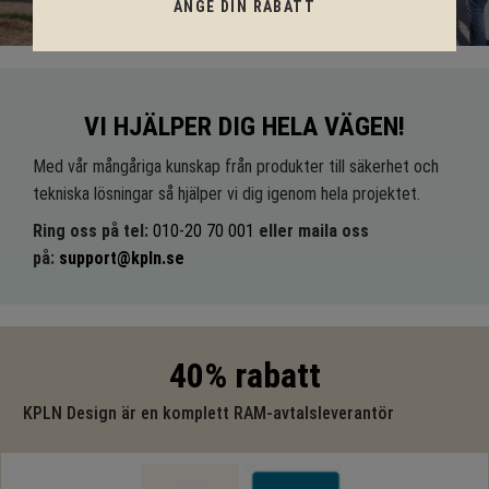
ANGE DIN RABATT
VI HJÄLPER DIG HELA VÄGEN!
Med vår mångåriga kunskap från produkter till säkerhet och
tekniska lösningar så hjälper vi dig igenom hela projektet.
Ring oss på tel:
010-20 70 001
eller maila oss
på:
support@kpln.se
40% rabatt
KPLN Design är en komplett RAM-avtalsleverantör