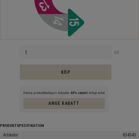
Antal
st
KÖP
Denna produktkategori erbjuder
40% rabatt
enligt avtal
ANGE RABATT
Artikelnr
854543