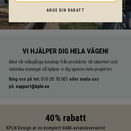
ANGE DIN RABATT
VI HJÄLPER DIG HELA VÄGEN!
Med vår mångåriga kunskap från produkter till säkerhet och
tekniska lösningar så hjälper vi dig igenom hela projektet.
Ring oss på tel:
010-20 70 001
eller maila oss
på:
support@kpln.se
40% rabatt
KPLN Design är en komplett RAM-avtalsleverantör