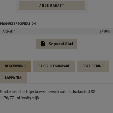
ANGE RABATT
Artikelnr
943007
description
Se produktblad
BESKRIVNING
SÄKERHETSOMRÅDE
CERTIFIERING
LADDA NER
Produkten efterföljer kraven i svensk säkerhetsstandard SS-en
1176/77 - offentlig miljö