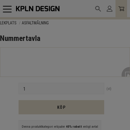
Meny
LEKPLATS
ASFALTMÅLNING
Nummertavla
Antal
st
KÖP
Denna produktkategori erbjuder
40% rabatt
enligt avtal