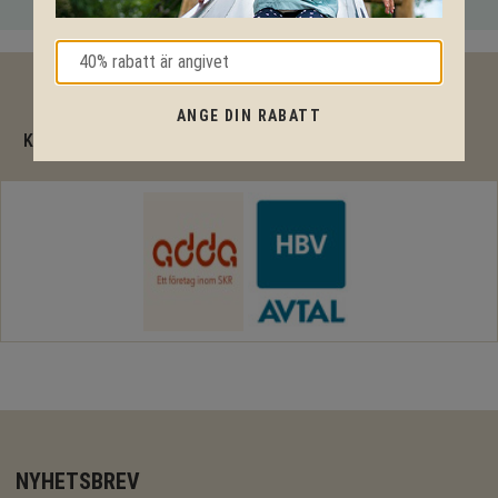
40% rabatt
ANGE DIN RABATT
KPLN Design är en komplett RAM-avtalsleverantör
NYHETSBREV