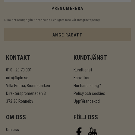
PRENUMERERA
Dina personuppgifter behandlas i enlighet med vår
integritetspolicy
.
ANGE RABATT
KONTAKT
KUNDTJÄNST
010 - 20 70 001
Kundtjänst
info@kpln.se
Köpvillkor
Villa Emma, Brunnsparken
Hur handlar jag?
Direktörspromenaden 3
Policy och cookies
372 36 Ronneby
Uppförandekod
OM OSS
FÖLJ OSS
Om oss