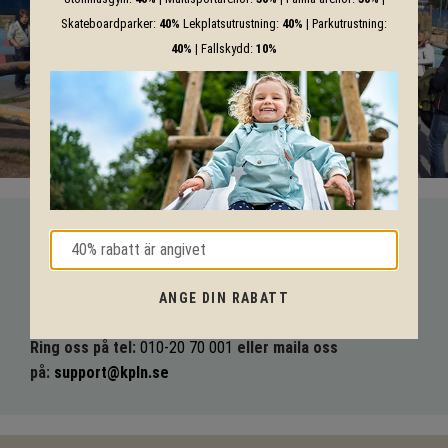
Skateboardparker:
40%
Lekplatsutrustning:
40%
| Parkutrustning:
40%
| Fallskydd:
10%
VI HJÄLPER DIG HELA VÄGEN!
Med vår mångåriga kunskap från produkter till säkerhet och
ANGE DIN RABATT
tekniska lösningar så hjälper vi dig igenom hela projektet.
Ring oss på tel:
010-20 70 001
eller maila oss
på:
support@kpln.se