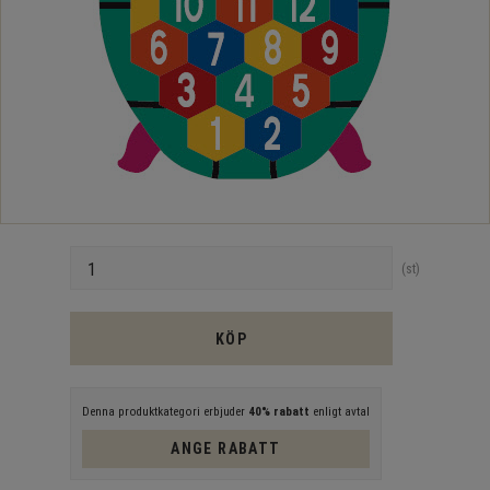
Antal
st
KÖP
Denna produktkategori erbjuder
40% rabatt
enligt avtal
ANGE RABATT