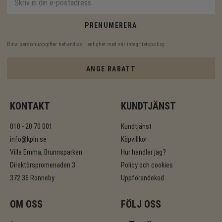
PRENUMERERA
Dina personuppgifter behandlas i enlighet med vår
integritetspolicy
.
ANGE RABATT
KONTAKT
KUNDTJÄNST
010 - 20 70 001
Kundtjänst
info@kpln.se
Köpvillkor
Villa Emma, Brunnsparken
Hur handlar jag?
Direktörspromenaden 3
Policy och cookies
372 36 Ronneby
Uppförandekod
OM OSS
FÖLJ OSS