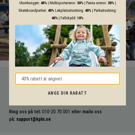
Utomhusgym:
40%
| Multisportarenor:
30%
| Panna arenor:
30%
|
Skateboardparker:
40%
Lekplatsutrustning:
40%
| Parkutrustning:
40%
| Fallskydd:
10%
VI HJÄLPER DIG HELA VÄGEN!
ANGE DIN RABATT
Med vår mångåriga kunskap från produkter till säkerhet och
tekniska lösningar så hjälper vi dig igenom hela projektet.
Ring oss på tel:
010-20 70 001
eller maila oss
på:
support@kpln.se