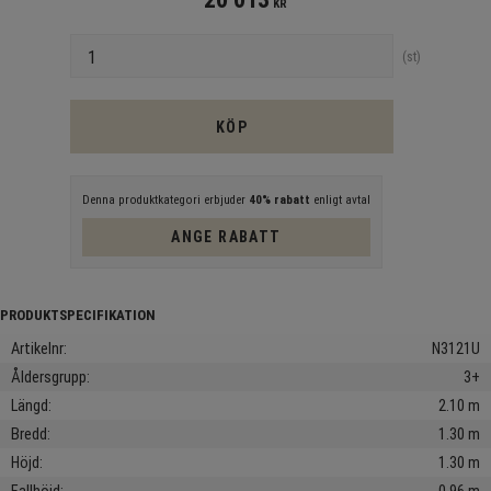
KR
Antal
st
KÖP
Denna produktkategori erbjuder
40% rabatt
enligt avtal
ANGE RABATT
Artikelnr
N3121U
Åldersgrupp
3+
Längd
2.10 m
Bredd
1.30 m
Höjd
1.30 m