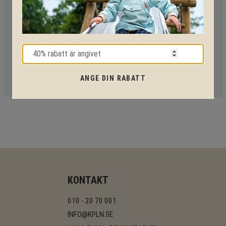
Med vår mångåriga kunskap från produkter till säkerhet och
tekniska lösningar så hjälper vi dig igenom hela projektet.
Ring oss på tel:
010-20 70 001
eller maila oss
på:
support@kpln.se
ANGE DIN RABATT
KONTAKT
010 - 20 70 001
INFO@KPLN.SE