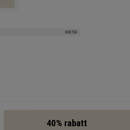
840750
40% rabatt