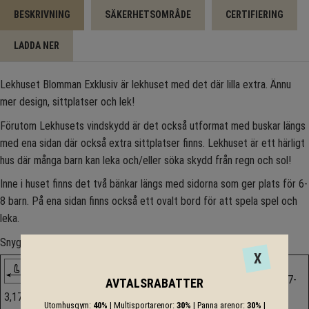
BESKRIVNING
SÄKERHETSOMRÅDE
CERTIFIERING
LADDA NER
Lekhuset Blomman Exklusiv är lekhuset med det där lilla extra. Ännu
mer design, sittplatser och lek!
Förutom Lekhusets vindskydd är det också utformat med buskar längs
med ena sidan där också extra sittplatser finns. Lekhuset är ett härligt
hus där många barn kan leka och/eller söka skydd från regn och sol!
Inne i huset finns det två bänkar längs med sidorna som ger plats för 6-
8 barn. På ena sidan finns också ett ovalt bord för att spela spel och
leka.
Snyggt, mysigt och mycket lek!
X
7-
AVTALSRABATTER
3,17m
2,36m
1,76m
0,40m
1+
14
Utomhusgym:
40%
| Multisportarenor:
30%
| Panna arenor:
30%
|