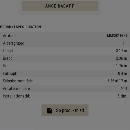
ANGE RABATT
Artikelnr
MM302-FOR
Åldersgrupp
1+
Längd
3.17 m
Bredd
2.36 m
Höjd
1.76 m
Fallhöjd
0.4 m
Säkerhetsområde
5.36x6.17 m
Antal användare
7-14
Installationstid
5 tim.
description
Se produktblad