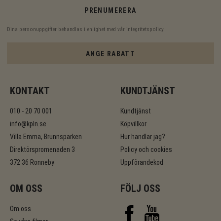
PRENUMERERA
Dina personuppgifter behandlas i enlighet med vår
integritetspolicy
.
ANGE RABATT
KONTAKT
KUNDTJÄNST
010 - 20 70 001
Kundtjänst
info@kpln.se
Köpvillkor
Villa Emma, Brunnsparken
Hur handlar jag?
Direktörspromenaden 3
Policy och cookies
372 36 Ronneby
Uppförandekod
OM OSS
FÖLJ OSS
Om oss