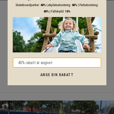
Skateboardparker:
40%
Lekplatsutrustning:
40%
| Parkutrustning:
40%
| Fallskydd:
10%
ANGE DIN RABATT