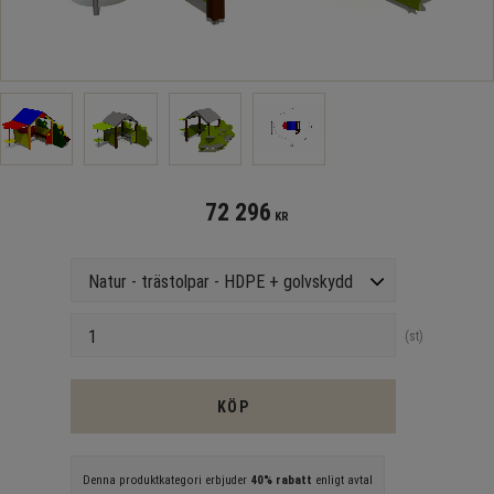
72 296
KR
Version
Antal
st
KÖP
Denna produktkategori erbjuder
40% rabatt
enligt avtal