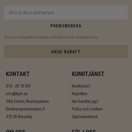
PRENUMERERA
Dina personuppgifter behandlas i enlighet med vår
integritetspolicy
.
ANGE RABATT
KONTAKT
KUNDTJÄNST
010 - 20 70 001
Kundtjänst
info@kpln.se
Köpvillkor
Villa Emma, Brunnsparken
Hur handlar jag?
Direktörspromenaden 3
Policy och cookies
372 36 Ronneby
Uppförandekod