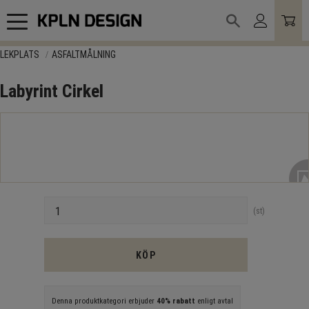
Meny
LEKPLATS
ASFALTMÅLNING
Labyrint Cirkel
Antal
st
KÖP
Denna produktkategori erbjuder
40% rabatt
enligt avtal