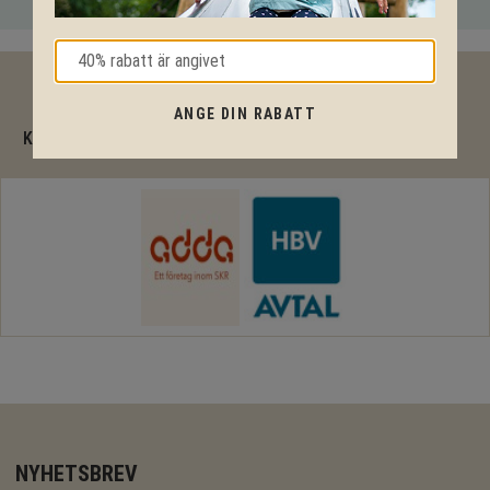
40% rabatt
ANGE DIN RABATT
KPLN Design är en komplett RAM-avtalsleverantör
NYHETSBREV