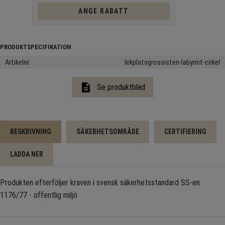
ANGE RABATT
Artikelnr
lekplatsgrossisten-labyrint-cirkel
description
Se produktblad
BESKRIVNING
SÄKERHETSOMRÅDE
CERTIFIERING
LADDA NER
Produkten efterföljer kraven i svensk säkerhetsstandard SS-en
1176/77 - offentlig miljö