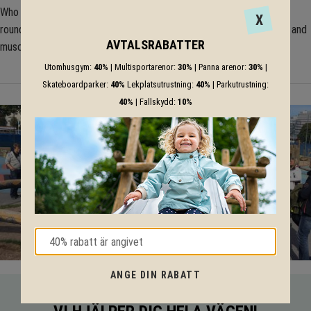
Who has the strength to spin themselves high in the air on the
X
roundabout? Athletics really come into play here, because balance and
AVTALSRABATTER
musculature are trained simultaneously while having tons of fun.
Utomhusgym:
40%
| Multisportarenor:
30%
| Panna arenor:
30%
|
Skateboardparker:
40%
Lekplatsutrustning:
40%
| Parkutrustning:
40%
| Fallskydd:
10%
ANGE DIN RABATT