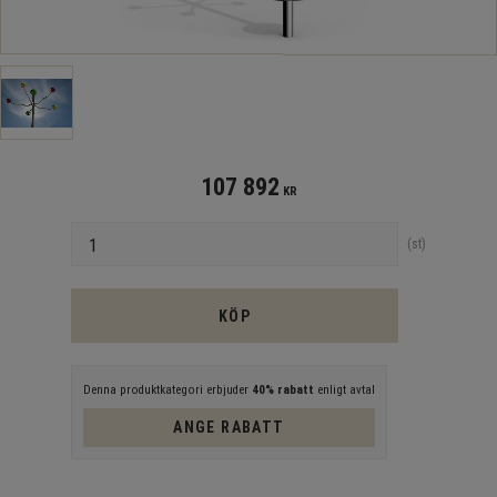
107 892
KR
Antal
st
KÖP
Denna produktkategori erbjuder
40% rabatt
enligt avtal
ANGE RABATT