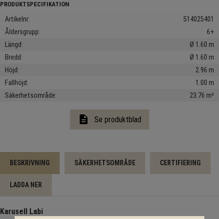
Artikelnr
514025401
Åldersgrupp
6+
Längd
Ø 1.60 m
Bredd
Ø 1.60 m
Höjd
2.96 m
Fallhöjd
1.00 m
Säkerhetsområde
23.76 m²
description
Se produktblad
BESKRIVNING
SÄKERHETSOMRÅDE
CERTIFIERING
LADDA NER
Karusell Labi