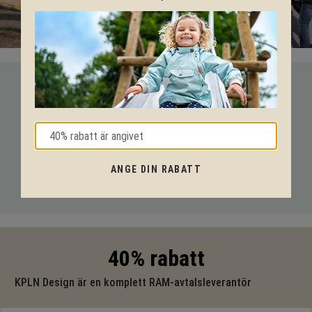
VI HJÄLPER DIG HELA VÄGEN!
Med vår mångåriga kunskap från produkter till säkerhet och
tekniska lösningar så hjälper vi dig igenom hela projektet.
Ring oss på tel:
010-20 70 001
eller maila oss
ANGE DIN RABATT
på:
support@kpln.se
40% rabatt
KPLN Design är en komplett RAM-avtalsleverantör